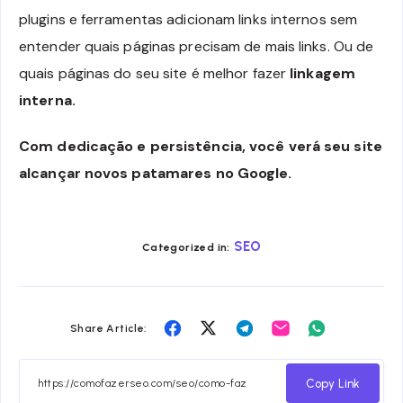
plugins e ferramentas adicionam links internos sem
entender quais páginas precisam de mais links. Ou de
quais páginas do seu site é melhor fazer
linkagem
interna.
Com dedicação e persistência, você verá seu site
alcançar novos patamares no Google.
SEO
Categorized in:
Share
Share
Share
Share
Share
Share Article:
on
on
on
on
on
Facebook
Twitter
Telegram
Email
Whatsapp
Copy Link