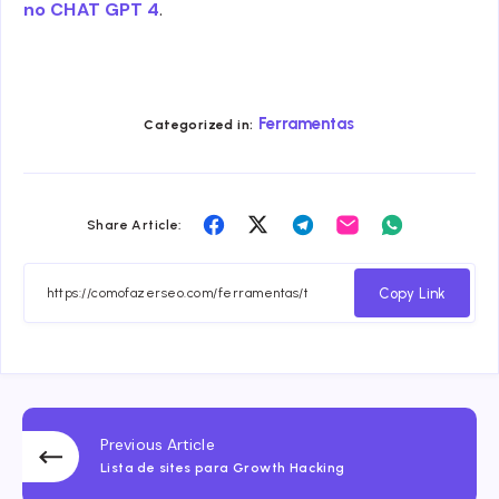
no CHAT GPT 4
.
Ferramentas
Categorized in:
Share
Share
Share
Share
Share
Share Article:
on
on
on
on
on
Facebook
Twitter
Telegram
Email
Whatsapp
Copy Link
Previous Article
Lista de sites para Growth Hacking