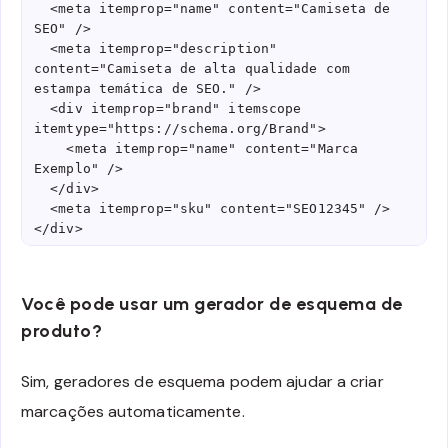
  <meta itemprop="name" content="Camiseta de 
SEO" />

  <meta itemprop="description" 
content="Camiseta de alta qualidade com 
estampa temática de SEO." />

  <div itemprop="brand" itemscope 
itemtype="https://schema.org/Brand">

    <meta itemprop="name" content="Marca 
Exemplo" />

  </div>

  <meta itemprop="sku" content="SEO12345" />

</div>
Você pode usar um gerador de esquema de
produto?
Sim, geradores de esquema podem ajudar a criar
marcações automaticamente.