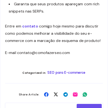
Garanta que seus produtos apareçam com rich
snippets nas SERPs.
Entre em
contato
comigo hoje mesmo para discutir
como podemos melhorar a visibilidade do seu e-
commerce com a marcação de esquema de produto!
E-mail contato@comofazerseo.com
SEO para E-commerce
Categorized in:
Share
Share
Share
Share
Share
Share Article:
on
on
on
on
on