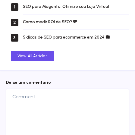
commerce
SEO para Magento: Otimize sua Loja Virtual
1
Como medir ROI de SEO? 💸
2
5 dicas de SEO para ecommerce em 2024 🛍️
3
View All Articles
Deixe um comentário