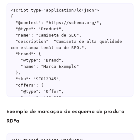
<script type="application/ld+json">

{

  "@context": "https://schema.org/",

  "@type": "Product",

  "name": "Camiseta de SEO",

  "description": "Camiseta de alta qualidade 
com estampa temática de SEO.",

  "brand": {

    "@type": "Brand",

    "name": "Marca Exemplo"

  },

  "sku": "SEO12345",

  "offers": {

    "@type": "Offer",

    "price": "49.99",

    "priceCurrency": "BRL",

    "availability": 
Exemplo de marcação de esquema de produto
"https://schema.org/InStock"

RDFa
  }

}

</script>