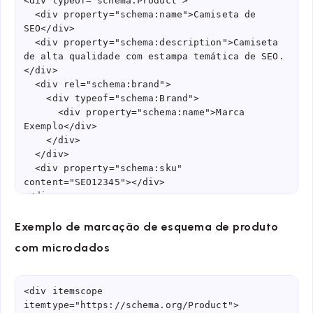
<div typeof="schema:Product">

  <div property="schema:name">Camiseta de 
SEO</div>

  <div property="schema:description">Camiseta 
de alta qualidade com estampa temática de SEO.
</div>

  <div rel="schema:brand">

    <div typeof="schema:Brand">

      <div property="schema:name">Marca 
Exemplo</div>

    </div>

  </div>

  <div property="schema:sku" 
content="SEO12345"></div>

</div>
Exemplo de marcação de esquema de produto
com microdados
<div itemscope 
itemtype="https://schema.org/Product">
